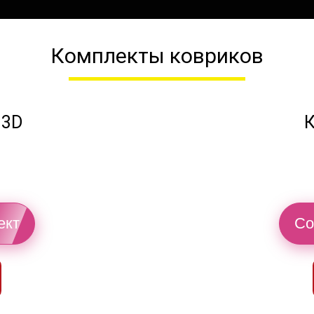
Комплекты ковриков
 3D
К
ект
Со