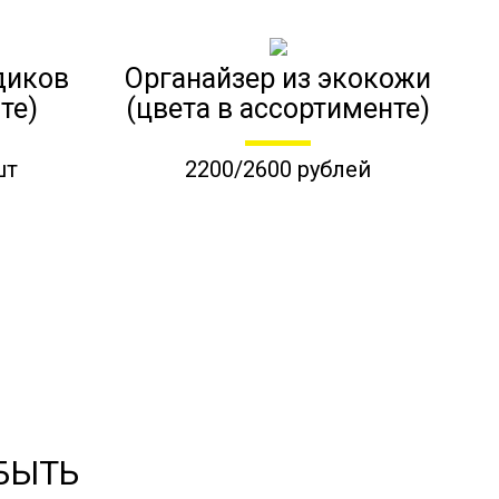
диков
Органайзер из экокожи
те)
(цвета в ассортименте)
шт
2200/2600 рублей
 БЫТЬ