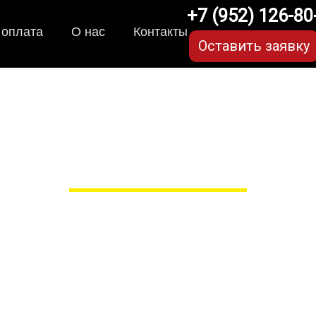
+7 (952) 126-80
 оплата
О нас
Контакты
Оставить заявку
ки для Honda XR-V (2 
в Рязани
 сами производим НЕУБИВАЕ
EVA-коврики премиум-качеств
полнении с бортиками (3D), так 