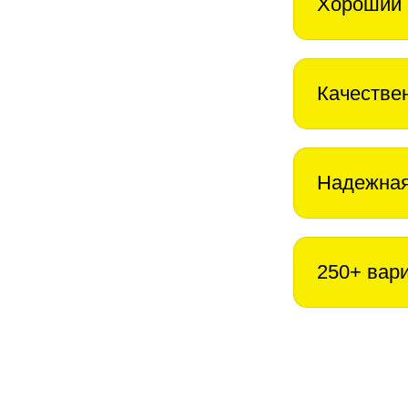
Хороший 
Качестве
Надежная
250+ вар