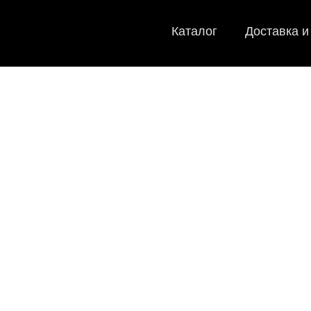
Каталог
Доставка и
EVA-коври
Мы
как в ис