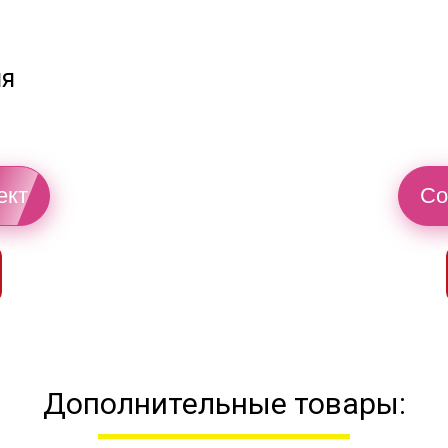
ия
ект
Со
Дополнительные товары: