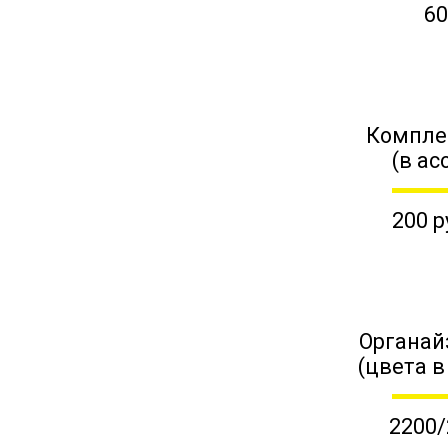
60
Компле
(в ас
200 р
Органай
(цвета в
2200/