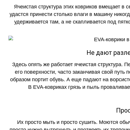
Ячеистая структура этих ковриков вмещает в с
удастся принести столько влаги в машину никогд
удерживается там, а не скапливается под пятко
Не дают разле
Здесь опять же работает ячеистая структура. 
его поверхности, часто заканчивая свой путь 
образом портит обувь. А еще падают на ворсист
В EVA-ковриках грязь и пыль проваливает
Прос
Их просто мыть и просто сушить. Моются обы
просто нужно вытряхнуть и протереть их тряпочк