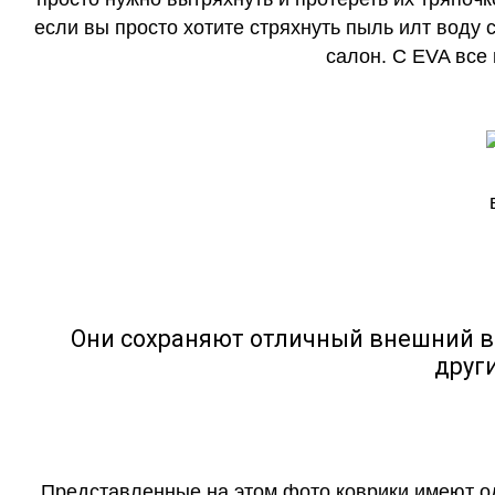
если вы просто хотите стряхнуть пыль илт воду с
салон. С EVA все
Они сохраняют отличный внешний в
друг
Представленные на этом фото коврики имеют о