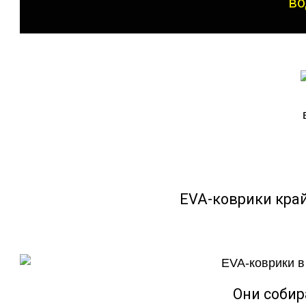
во
EVA-коврики кра
Они собир