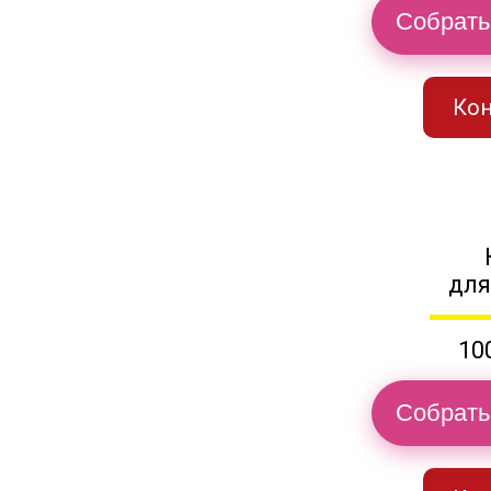
Собрать
Кон
для
10
Собрать