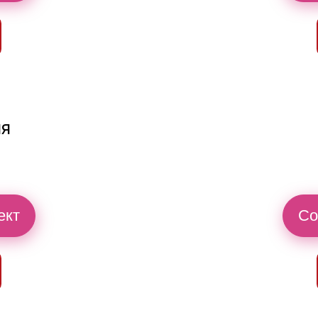
ия
ект
Со