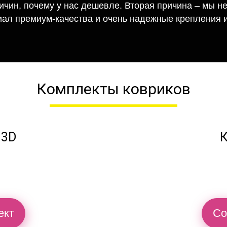
ричин, почему у нас дешевле. Вторая причина – мы н
иал премиум-качества и очень надежные крепления и
Комплекты ковриков
 3D
К
ект
Со