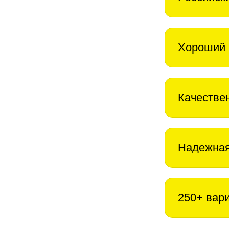
Хороший 
Качестве
Надежная
250+ вар