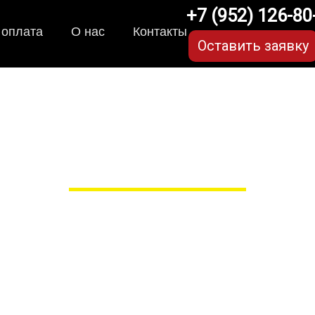
+7 (952) 126-80
 оплата
О нас
Контакты
Оставить заявку
ки для Honda Civic (10 
в Рязани
 сами производим НЕУБИВАЕ
EVA-коврики премиум-качеств
полнении с бортиками (3D), так 