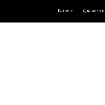
Каталог
Доставка и
EVA-коври
Мы
как в ис