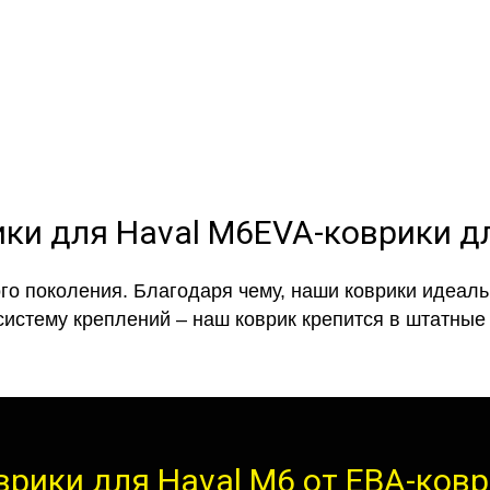
полнении с бортиками (3D), так 
EVA-коврики д
го поколения. Благодаря чему, наши коврики идеальн
систему креплений – наш коврик крепится в штатные 
врики для Haval M6 от ЕВА-ков