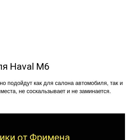
и обычные
ля Haval M6
о подойдут как для салона автомобиля, так и
места, не соскальзывает и не заминается.
рики от Фримена