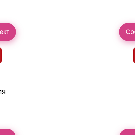
й
ект
Со
ия
й