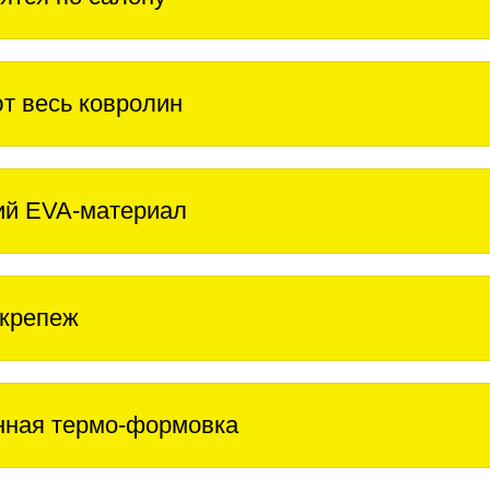
т весь ковролин
ий EVA-материал
крепеж
нная термо-формовка