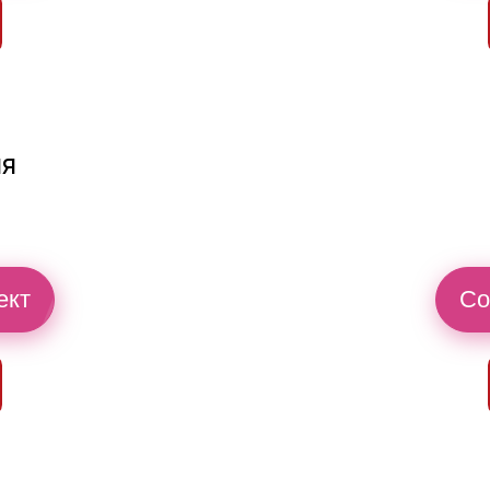
ия
ект
Со