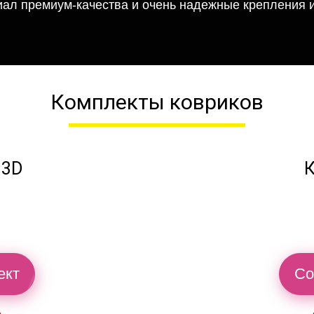
иал премиум-качества и очень надежные крепления и
Комплекты ковриков
 3D
К
ект
Со