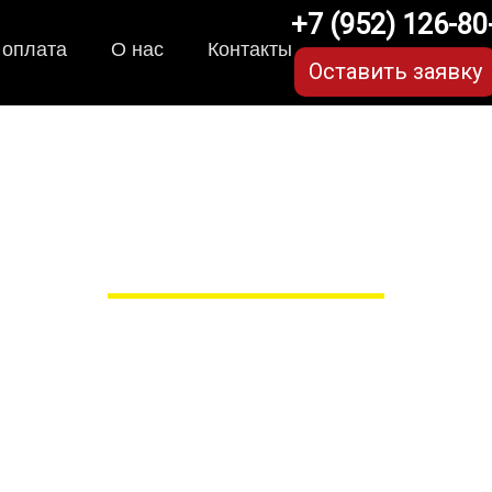
+7 (952) 126-80
 оплата
О нас
Контакты
Оставить заявку
VA-коврики для Haval 
в Рязани
 сами производим НЕУБИВАЕ
EVA-коврики премиум-качеств
полнении с бортиками (3D), так 