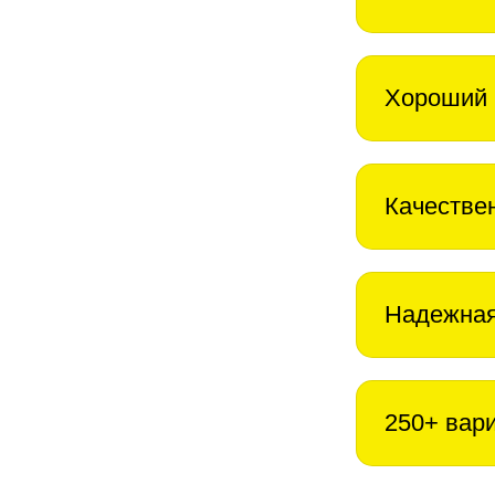
Хороший 
Качестве
Надежная
250+ вар