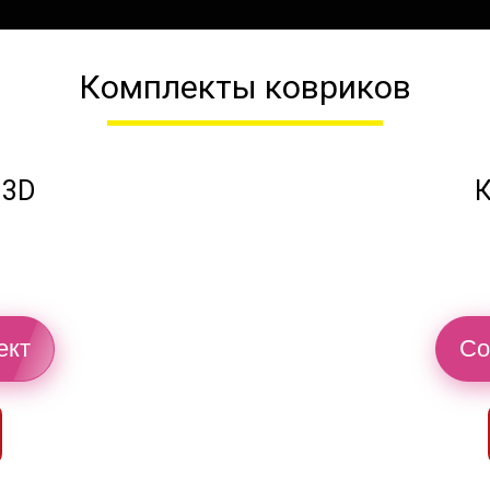
Комплекты ковриков
 3D
К
ект
Со