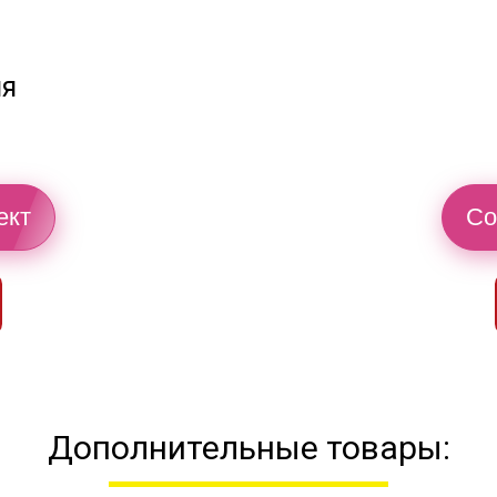
ия
ект
Со
Дополнительные товары: