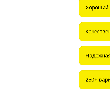
Хороший 
Качестве
Надежная
250+ вар