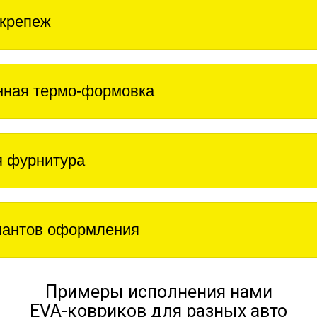
крепеж
нная термо-формовка
 фурнитура
иантов оформления
Примеры исполнения нами
EVA-ковриков для разных авто