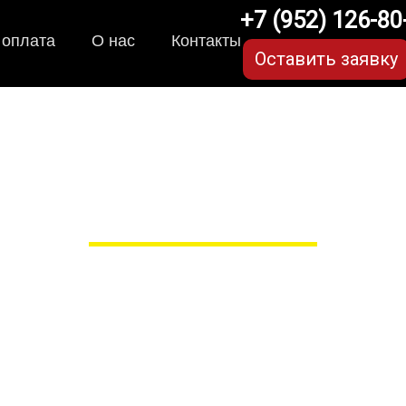
+7 (952) 126-80
 оплата
О нас
Контакты
Оставить заявку
VA-коврики для Haval F
в Рязани
 сами производим НЕУБИВАЕ
EVA-коврики премиум-качеств
полнении с бортиками (3D), так 