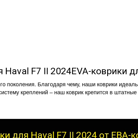
EVA-коврики премиум-качеств
полнении с бортиками (3D), так 
EVA-коврики дл
го поколения. Благодаря чему, наши коврики идеальн
систему креплений – наш коврик крепится в штатные 
ки для Haval F7 II 2024 от ЕВА-