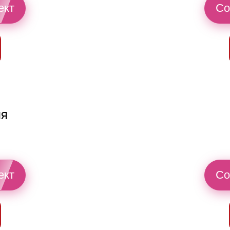
ект
Со
ия
ект
Со