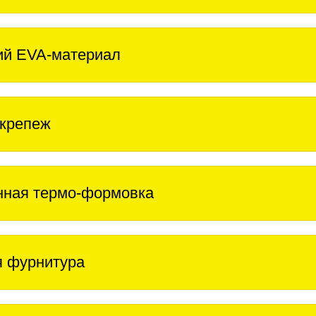
ий EVA-материал
крепеж
нная термо-формовка
 фурнитура