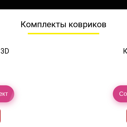
Комплекты ковриков
 3D
К
ект
Со