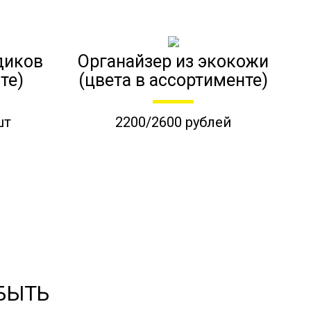
диков
Органайзер из экокожи
те)
(цвета в ассортименте)
шт
2200/2600 рублей
 БЫТЬ