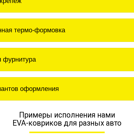
крепеж
нная термо-формовка
 фурнитура
иантов оформления
Примеры исполнения нами
EVA-ковриков для разных авто