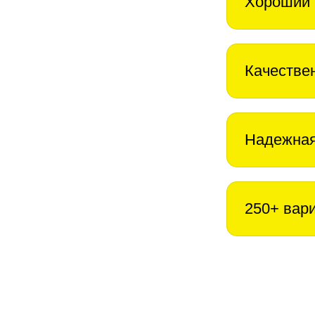
Хороший 
Качестве
Надежная
250+ вар