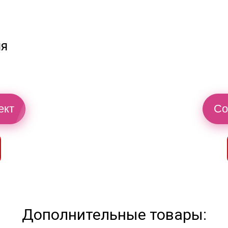
ия
ект
Со
Дополнительные товары: