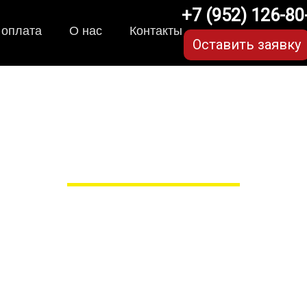
+7 (952) 126-80
 оплата
О нас
Контакты
Оставить заявку
A-коврики для Haval Da
в Рязани
 сами производим НЕУБИВАЕ
EVA-коврики премиум-качеств
полнении с бортиками (3D), так 