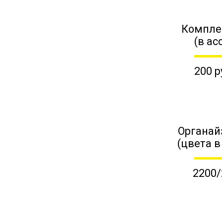
Компле
(в ас
200 р
Органай
(цвета в
2200/