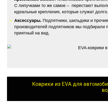
С липучками то же самое – перестают выполн
идеальные крепления, которые служат долго.
Аксессуары.
Подпятники, шильдики и прочие
производителей подпятников мы подбирали по
приятный на вид.
Коврики из EVA для автомоби
во