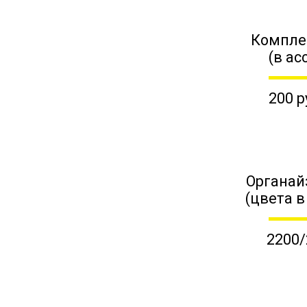
Компле
(в ас
200 р
Органай
(цвета в
2200/