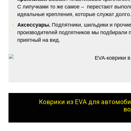
С липучками то же самое – перестают выполн
идеальные крепления, которые служат долго.
Аксессуары.
Подпятники, шильдики и прочие
производителей подпятников мы подбирали по
приятный на вид.
Коврики из EVA для автомоби
во