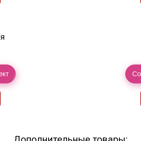
ия
ект
Со
Дополнительные товары: