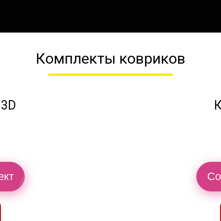
Комплекты ковриков
 3D
К
ект
Со