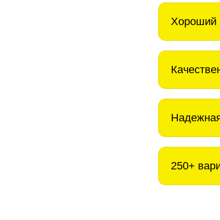
Хороший 
Качестве
Надежная
250+ вар