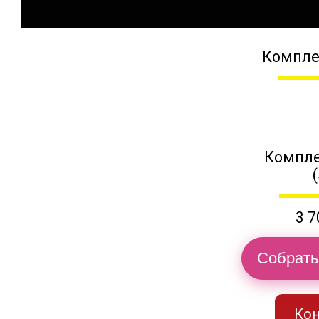
Компле
Компле
3 7
Собрать
Кон