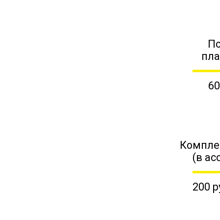
П
пл
60
Компле
(в ас
200 р