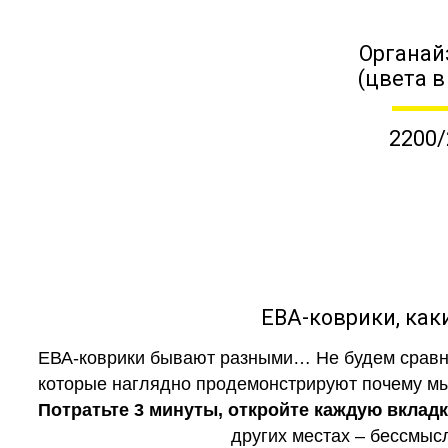
Органай
(цвета в
2200/
ЕВА-коврики, к
ЕВА-коврики бывают разными… Не будем сравни
которые наглядно продемонстрируют почему мы 
Потратьте 3 минуты, откройте каждую вклад
других местах – бессмыс