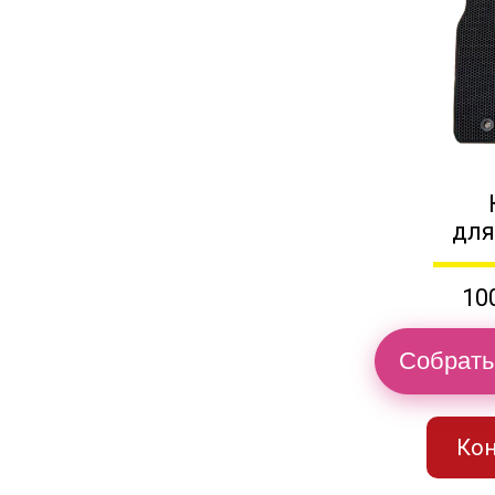
для
10
Собрать
Кон