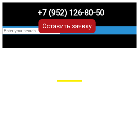
+7 (952) 126-80-50
Оставить заявку
EVA-коврики для Geely Jiaji
в Рязани
Мы сами производим НЕУБИВАЕМЫЕ
EVA-коврики премиум-качества
как в исполнении с бортиками (3D),
так и обычные