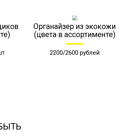
диков
Органайзер из экокожи
те)
(цвета в ассортименте)
шт
2200/2600 рублей
 БЫТЬ