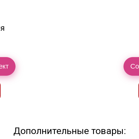
ия
ект
Со
Дополнительные товары: