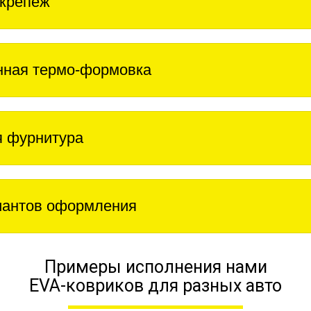
крепеж
нная термо-формовка
 фурнитура
иантов оформления
Примеры исполнения нами
EVA-ковриков для разных авто