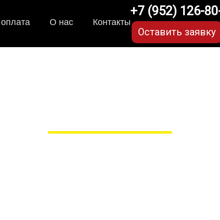
+7 (952) 126-80
 оплата
О нас
Контакты
Оставить заявку
VA-коврики для Geely E
в Рязани
 сами производим НЕУБИВАЕ
EVA-коврики премиум-качеств
полнении с бортиками (3D), так 