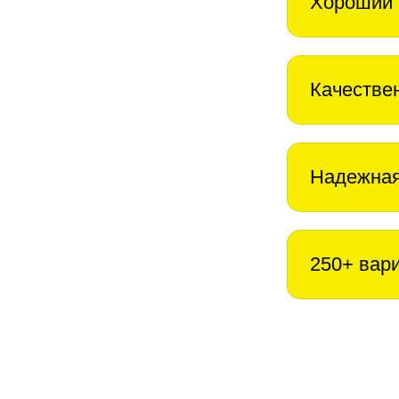
Хороший 
Качестве
Надежная
250+ вар