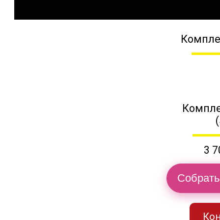
Компле
Компле
3 7
Собрать
Кон