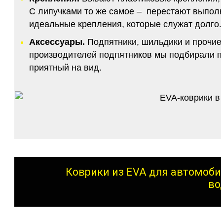
С липучками то же самое – перестают выполн
идеальные крепления, которые служат долго.
Аксессуары.
Подпятники, шильдики и прочие
производителей подпятников мы подбирали по
приятный на вид.
Коврики из EVA для автомоби
во