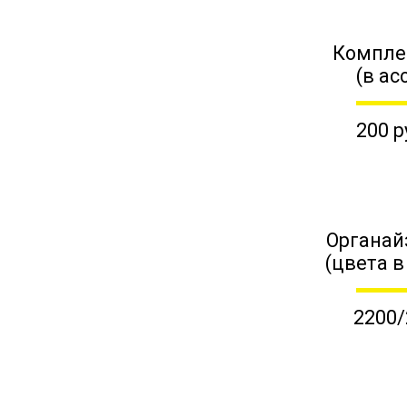
Компле
(в ас
200 р
Органай
(цвета в
2200/