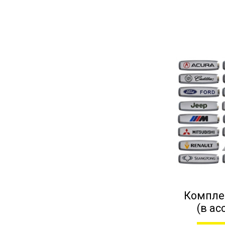
Компле
(в ас