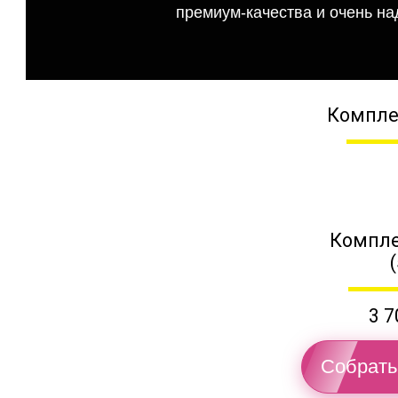
премиум-качества и очень на
Компле
Компле
3 7
Собрать