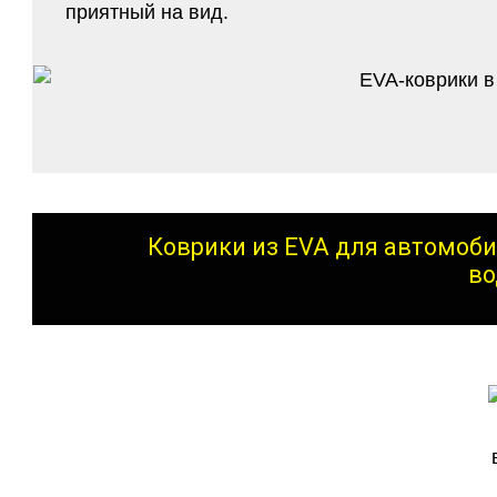
приятный на вид.
Коврики из EVA для автомоби
во