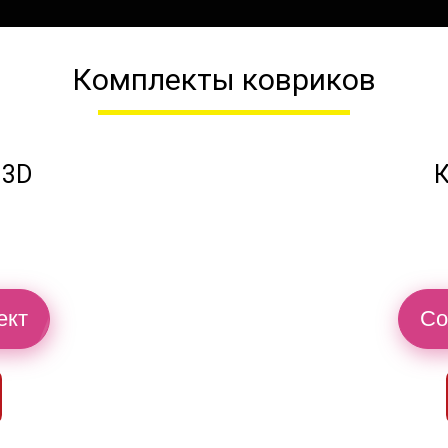
Комплекты ковриков
 3D
К
ект
Со