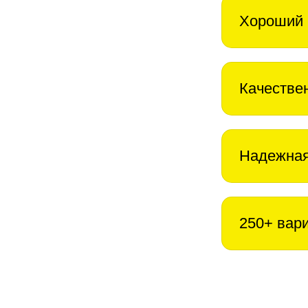
Хороший 
Качестве
Надежная
250+ вар