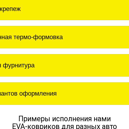
крепеж
нная термо-формовка
 фурнитура
иантов оформления
Примеры исполнения нами
EVA-ковриков для разных авто