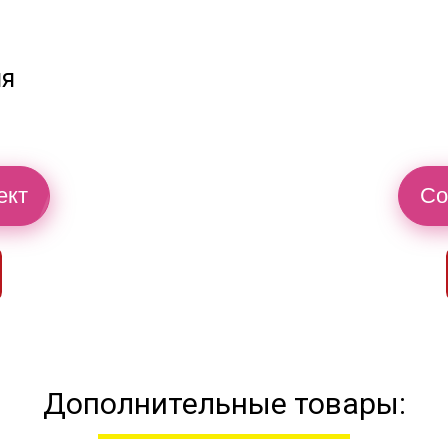
ия
ект
Со
Дополнительные товары: