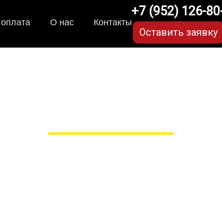
+7 (952) 126-80
 оплата
О нас
Контакты
Оставить заявку
ики для Ford Focus (3 п
в Рязани
 сами производим НЕУБИВАЕ
EVA-коврики премиум-качеств
полнении с бортиками (3D), так 