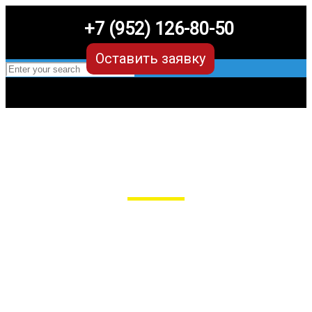
+7 (952) 126-80-50
Оставить заявку
EVA-коврики для Ford Focus (2
поколение)
в Рязани
Мы сами производим НЕУБИВАЕМЫЕ
EVA-коврики премиум-качества
как в исполнении с бортиками (3D),
так и обычные