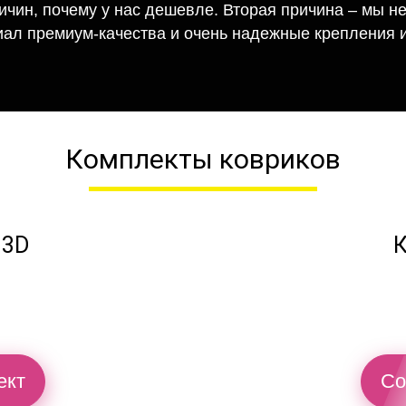
ричин, почему у нас дешевле. Вторая причина – мы н
иал премиум-качества и очень надежные крепления и
Комплекты ковриков
 3D
К
ект
Со