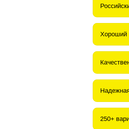
Российск
Хороший 
Качестве
Надежная
250+ вар