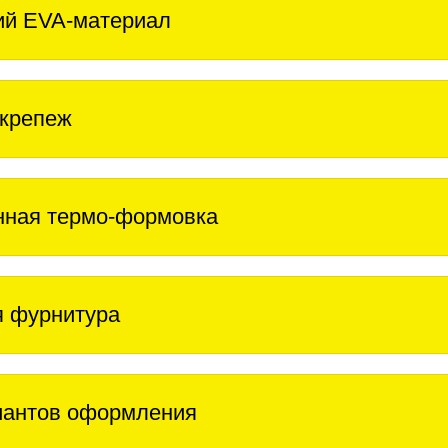
ий EVA-материал
крепеж
нная термо-формовка
 фурнитура
иантов оформления