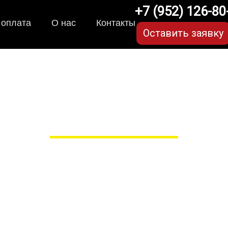
+7 (952) 126-80
 оплата
О нас
Контакты
Оставить заявку
ики для Ford Focus (1 п
в Рязани
 сами производим НЕУБИВАЕ
EVA-коврики премиум-качеств
полнении с бортиками (3D), так 