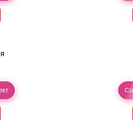
ия
ект
Со