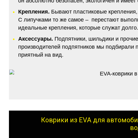
он абсолютно безопасен, экологичен и имее
Крепления.
Бывают пластиковые крепления, 
С липучками то же самое – перестают выполн
идеальные крепления, которые служат долго.
Аксессуары.
Подпятники, шильдики и прочие
производителей подпятников мы подбирали по
приятный на вид.
Коврики из EVA для автомоби
во