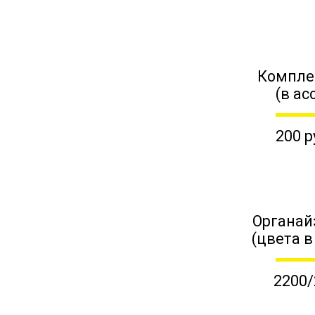
Компле
(в ас
200 р
Органай
(цвета в
2200/