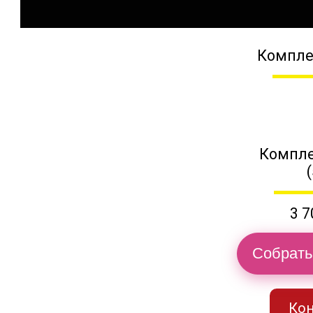
Компле
Компле
3 7
Собрать
Кон