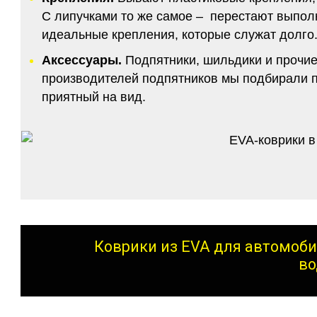
С липучками то же самое – перестают выполн
идеальные крепления, которые служат долго.
Аксессуары.
Подпятники, шильдики и прочие
производителей подпятников мы подбирали по
приятный на вид.
Коврики из EVA для автомоби
во