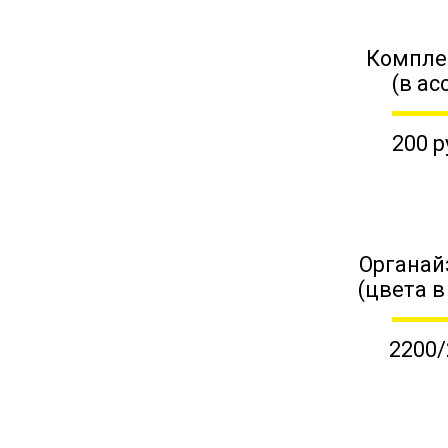
Компле
(в ас
200 р
Органай
(цвета в
2200/