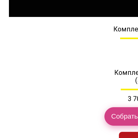
Компле
Компле
3 7
Собрать