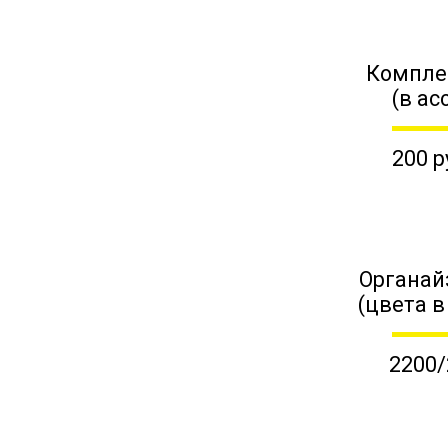
Компле
(в ас
200 р
Органай
(цвета в
2200/