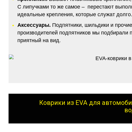
С липучками то же самое – перестают выполн
идеальные крепления, которые служат долго.
Аксессуары.
Подпятники, шильдики и прочие
производителей подпятников мы подбирали по
приятный на вид.
Коврики из EVA для автомоби
во