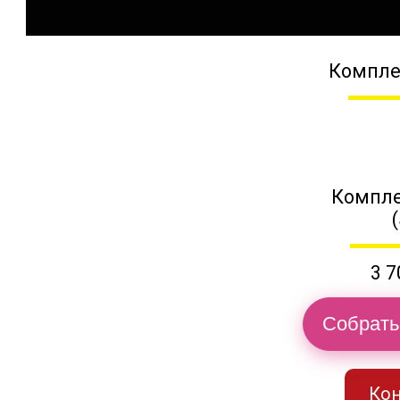
Компле
Компле
3 7
Собрать
Кон