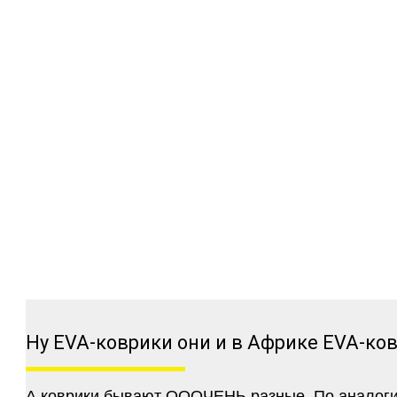
Ну EVA-коврики они и в Африке EVA-ко
А коврики бывают ОООЧЕНЬ разные. По аналогии 