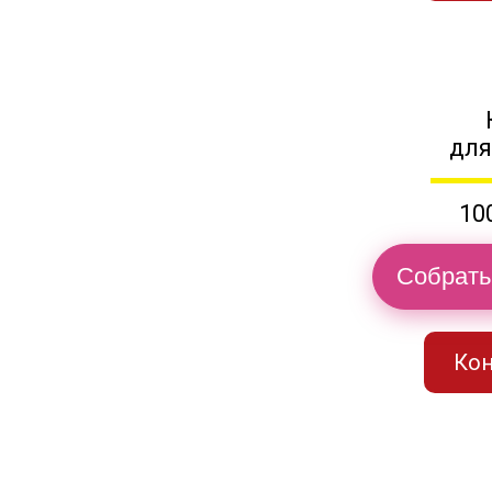
для
10
Собрать
Кон