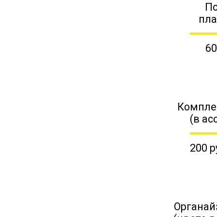
П
пл
60
Компле
(в ас
200 р
Органай