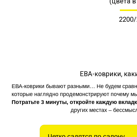
(цвета в
2200/
ЕВА-коврики, к
ЕВА-коврики бывают разными… Не будем сравни
которые наглядно продемонстрируют почему мы 
Потратьте 3 минуты, откройте каждую вклад
других местах – бессмыс
Четко садятся по салону