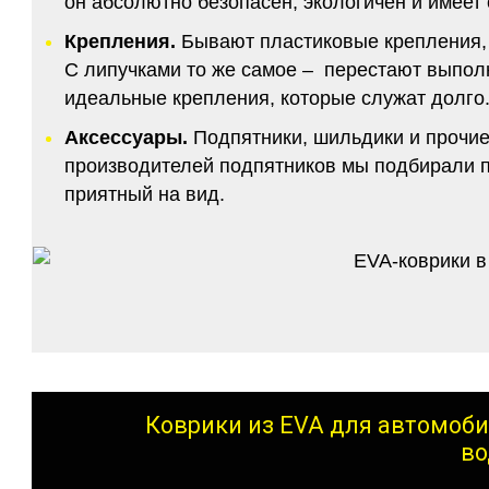
он абсолютно безопасен, экологичен и имее
Крепления.
Бывают пластиковые крепления, 
С липучками то же самое – перестают выполн
идеальные крепления, которые служат долго.
Аксессуары.
Подпятники, шильдики и прочие
производителей подпятников мы подбирали по
приятный на вид.
Коврики из EVA для автомоби
во