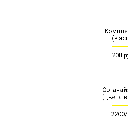
Компле
(в ас
200 р
Органай
(цвета в
2200/