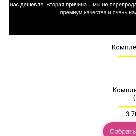
нас дешевле. Вторая причина – мы не перепрода
премиум-качества и очень на
Компле
Компле
3 7
Собрать