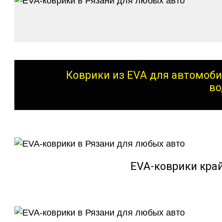
Коврики из EVA для автомоби
во
EVA-коврики кра