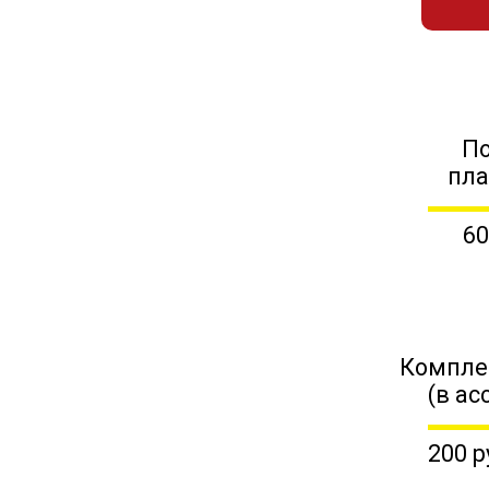
П
пл
60
Компле
(в ас
200 р