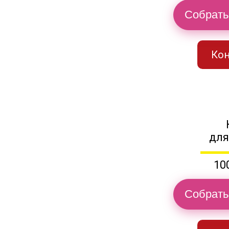
Собрать
Кон
для
10
Собрать