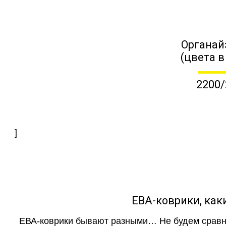
Органай
(цвета в
2200/
]
ЕВА-коврики, к
ЕВА-коврики бывают разными… Не будем сравни