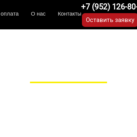
+7 (952) 126-80
 оплата
О нас
Контакты
Оставить заявку
-коврики для Chevrolet 
в Рязани
 сами производим НЕУБИВАЕ
EVA-коврики премиум-качеств
полнении с бортиками (3D), так 