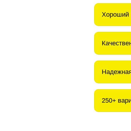
Хороший 
Качестве
Надежная
250+ вар