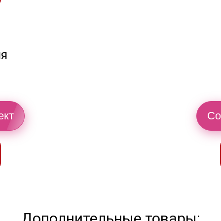
ия
ект
Со
Дополнительные товары: