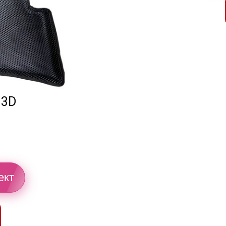
 3D
ект