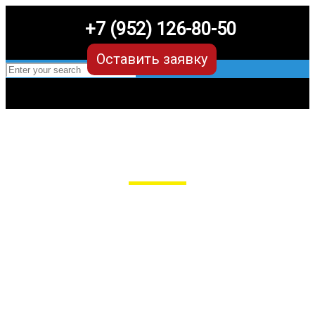
+7 (952) 126-80-50
Оставить заявку
EVA-коврики для Chevrolet Cruze
в Рязани
Мы сами производим НЕУБИВАЕМЫЕ
EVA-коврики премиум-качества
как в исполнении с бортиками (3D),
так и обычные