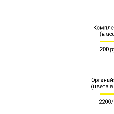
Компле
(в ас
200 р
Органай
(цвета в
2200/