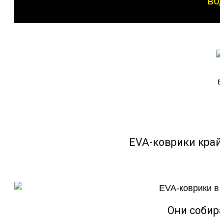
во
EVA-коврики кра
Они собир