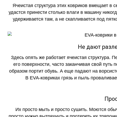
Ячеистая структура этих ковриков вмещает в с
удастся принести столько влаги в машину никогд
удерживается там, а не скапливается под пятко
Не дают разле
Здесь опять же работает ячеистая структура. 
его поверхности, часто заканчивая свой путь 
образом портит обувь. А еще падают на ворсист
В EVA-ковриках грязь и пыль проваливает
Прос
Их просто мыть и просто сушить. Моются обы
просто нужно вытряхнуть и протереть их тряпочк