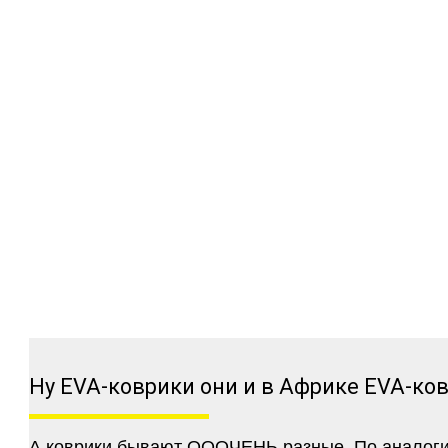
Ну EVA-коврики они и в Африке EVA-ко
А коврики бывают ОООЧЕНЬ разные. По аналогии 