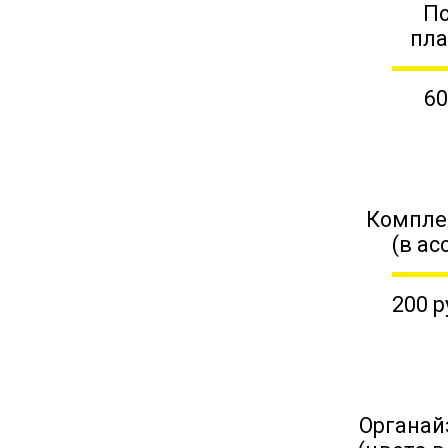
П
пл
60
Компле
(в ас
200 р
Органай