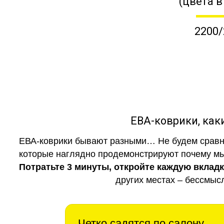
(цвета в
2200/
ЕВА-коврики, к
ЕВА-коврики бывают разными… Не будем сравни
которые наглядно продемонстрируют почему мы 
Потратьте 3 минуты, откройте каждую вклад
других местах – бессмыс
Четко садятся по салону