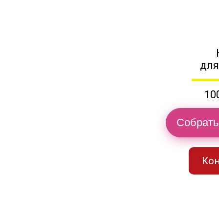
для
10
Собрать
Кон