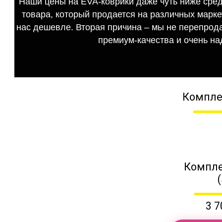
Наши цены на EVA-коврики даже чуть ниже сред
товара, который продается на различных маркет
нас дешевле. Вторая причина – мы не перепрода
премиум-качества и очень на
Компле
Компле
3 7