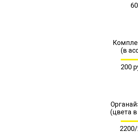
60
Компле
(в ас
200 р
Органай
(цвета в
2200/