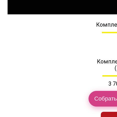
Компле
Компле
3 7
Собрать