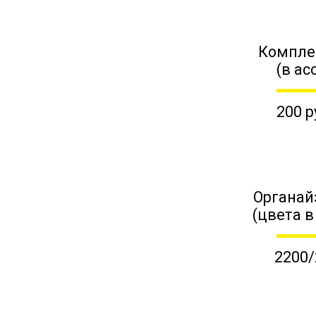
Компле
(в ас
200 р
Органай
(цвета в
2200/