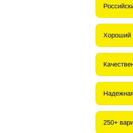
Российск
Хороший 
Качестве
Надежная
250+ вар