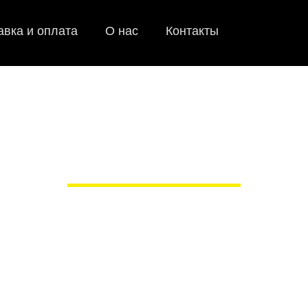
авка и оплата
О нас
Контакты
ки для Changan CS55 и
в Рязани
 сами производим НЕУБИВАЕ
EVA-коврики премиум-качеств
полнении с бортиками (3D), так 