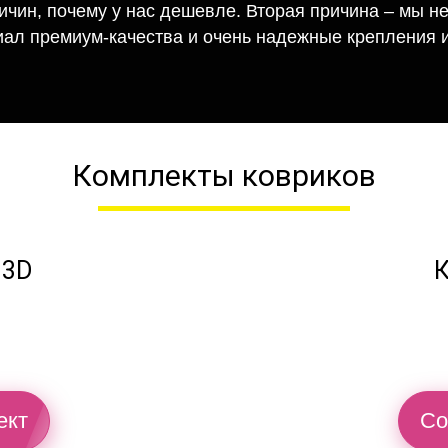
ричин, почему у нас дешевле. Вторая причина – мы н
иал премиум-качества и очень надежные крепления и
Комплекты ковриков
 3D
К
ект
Со