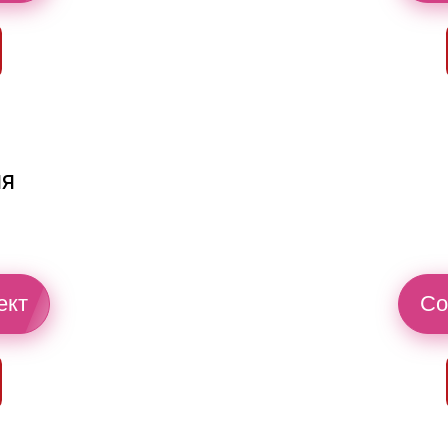
ия
ект
Со