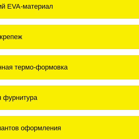
ий EVA-материал
крепеж
нная термо-формовка
 фурнитура
иантов оформления