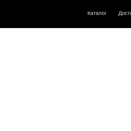
Каталог
Дост
EVA-коври
Мы
как в ис