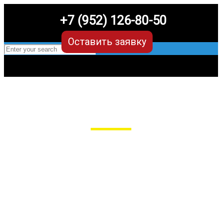
+7 (952) 126-80-50
Оставить заявку
EVA-коврики для Changan CS35 Plus
в Рязани
Мы сами производим НЕУБИВАЕМЫЕ
EVA-коврики премиум-качества
как в исполнении с бортиками (3D),
так и обычные