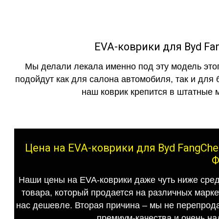
EVA-коврики для Byd Fan
Мы делали лекала именно под эту модель этог
подойдут как для салона автомобиля, так и для 
наш коврик крепится в штатные м
Цена на EVA-коврики для Byd FangChen
Ф
Наши цены на EVA-коврики даже чуть ниже сред
товара, который продается на различных маркет
нас дешевле. Вторая причина – мы не перепрода
премиум-качества и очень на