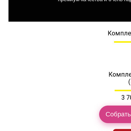
Компле
Компле
3 7
Собрать