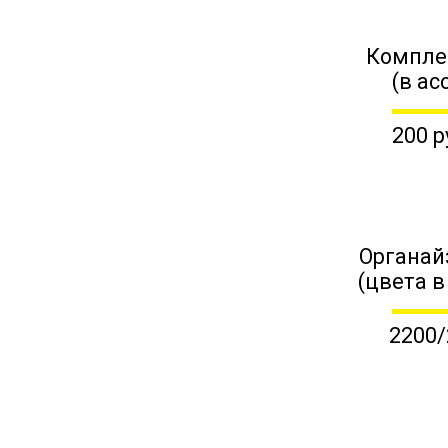
Компле
(в ас
200 р
Органай
(цвета в
2200/