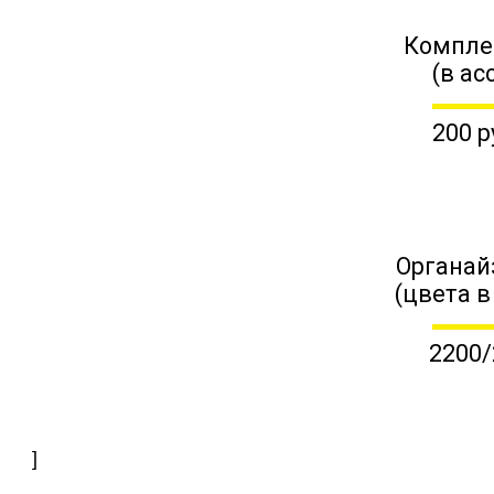
Компле
(в ас
200 р
Органай
(цвета в
2200/
]