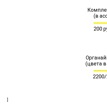
Компле
(в ас
200 р
Органай
(цвета в
2200/
]