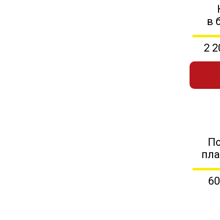
в 
2 2
П
пл
60