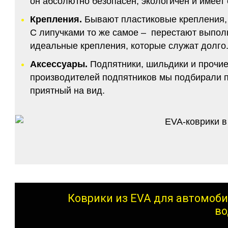
он абсолютно безопасен, экологичен и имее
Крепления.
Бывают пластиковые крепления, 
С липучками то же самое – перестают выполн
идеальные крепления, которые служат долго.
Аксессуары.
Подпятники, шильдики и прочие
производителей подпятников мы подбирали по
приятный на вид.
Коврики из EVA для автомоби
во