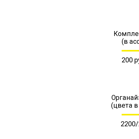
Компле
(в ас
200 р
Органай
(цвета в
2200/