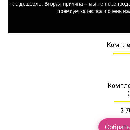
нас дешевле. Вторая причина – мы не перепрода
премиум-качества и очень на
Компле
Компле
3 7
Собрать