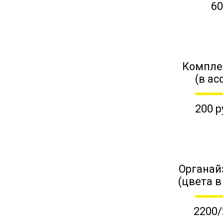
60
Компле
(в ас
200 р
Органай
(цвета в
2200/