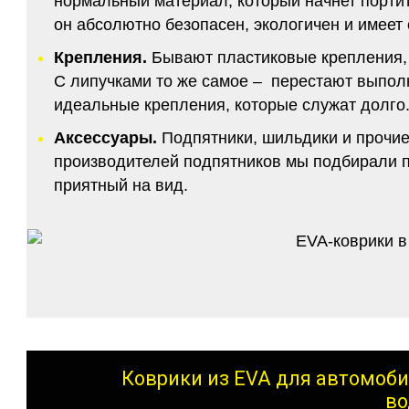
нормальный материал, который начнет портитс
он абсолютно безопасен, экологичен и имее
Крепления.
Бывают пластиковые крепления, 
С липучками то же самое – перестают выполн
идеальные крепления, которые служат долго.
Аксессуары.
Подпятники, шильдики и прочие
производителей подпятников мы подбирали по
приятный на вид.
Коврики из EVA для автомоби
во