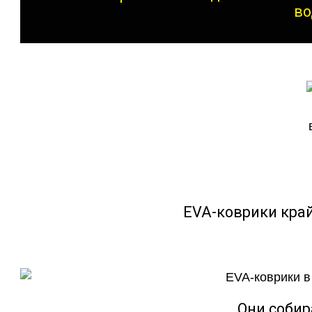
во
EVA-коврики кра
Они собир