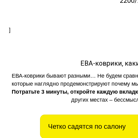
2200/
]
ЕВА-коврики, к
ЕВА-коврики бывают разными… Не будем сравни
которые наглядно продемонстрируют почему мы 
Потратьте 3 минуты, откройте каждую вклад
других местах – бессмыс
Четко садятся по салону