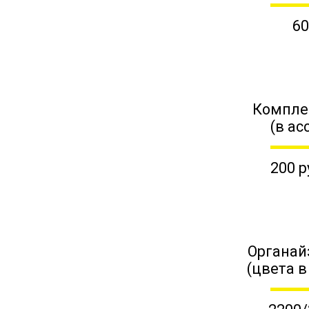
60
Компле
(в ас
200 р
Органай
(цвета в