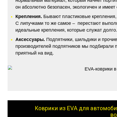
нормальный материал, который начнет портитс
он абсолютно безопасен, экологичен и имее
Крепления.
Бывают пластиковые крепления, 
С липучками то же самое – перестают выполн
идеальные крепления, которые служат долго.
Аксессуары.
Подпятники, шильдики и прочие
производителей подпятников мы подбирали по
приятный на вид.
Коврики из EVA для автомоби
во