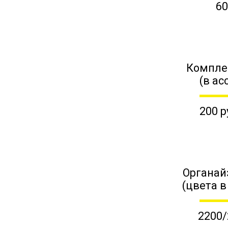
60
Компле
(в ас
200 р
Органай
(цвета в
2200/