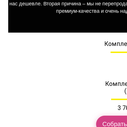
нас дешевле. Вторая причина – мы не перепрода
премиум-качества и очень на
Компле
Компле
3 7
Собрать