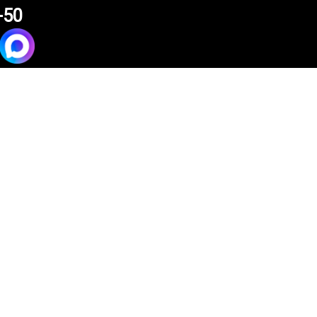
-50
4 поколение)
МЫЕ
а
и обычные