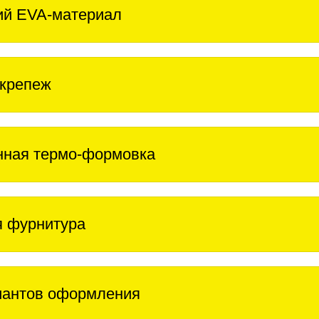
ий EVA-материал
крепеж
нная термо-формовка
 фурнитура
иантов оформления