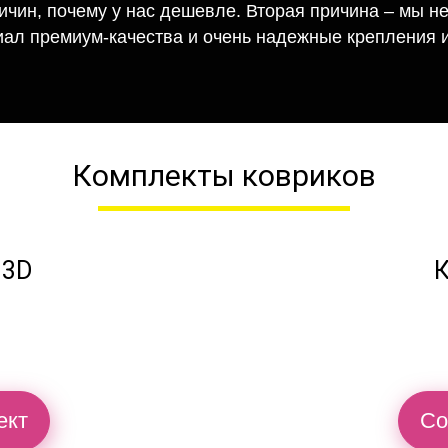
ричин, почему у нас дешевле. Вторая причина – мы н
иал премиум-качества и очень надежные крепления и
Комплекты ковриков
 3D
К
ект
Со