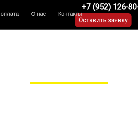
+7 (952) 126-80
 оплата
О нас
Контакты
Оставить заявку
 для BMW 5 серии e39 (
в Рязани
 сами производим НЕУБИВАЕ
EVA-коврики премиум-качеств
полнении с бортиками (3D), так 