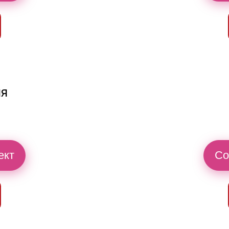
ия
ект
Со