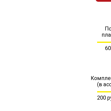
П
пл
60
Компле
(в ас
200 р