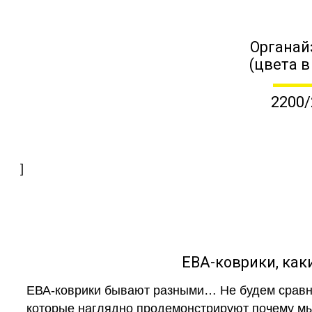
Органай
(цвета в
2200/
]
ЕВА-коврики, к
ЕВА-коврики бывают разными… Не будем сравни
которые наглядно продемонстрируют почему мы 