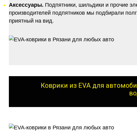
Аксессуары.
Подпятники, шильдики и прочие эл
производителей подпятников мы подбирали полго
приятный на вид.
Коврики из EVA для автомоби
во