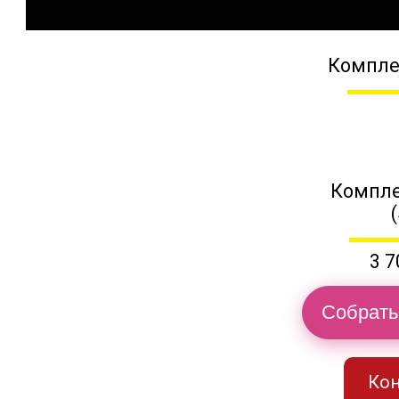
Компле
Компле
3 7
Собрать
Кон