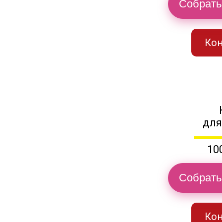
Собрать
Кон
для
10
Собрать
Кон