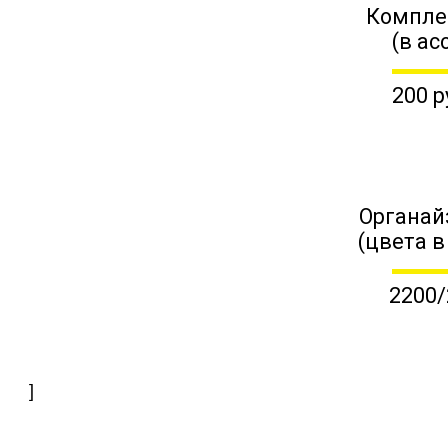
Компле
(в ас
200 р
Органай
(цвета в
2200/
]