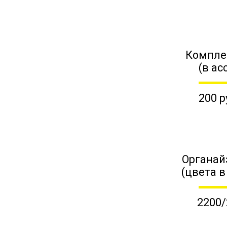
Компле
(в ас
200 р
Органай
(цвета в
2200/