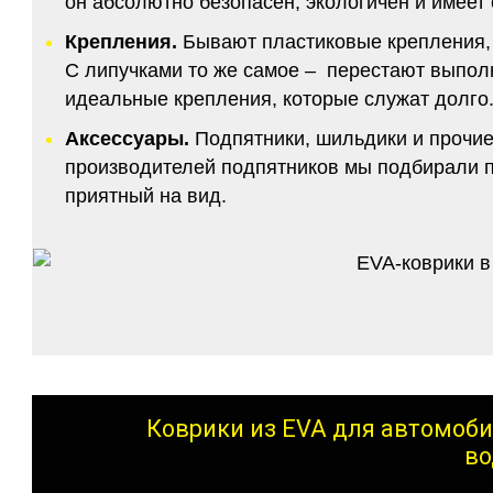
он абсолютно безопасен, экологичен и имее
Крепления.
Бывают пластиковые крепления, 
С липучками то же самое – перестают выполн
идеальные крепления, которые служат долго.
Аксессуары.
Подпятники, шильдики и прочие
производителей подпятников мы подбирали по
приятный на вид.
Коврики из EVA для автомоби
во