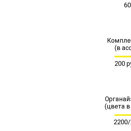
60
Компле
(в ас
200 р
Органай
(цвета в
2200/