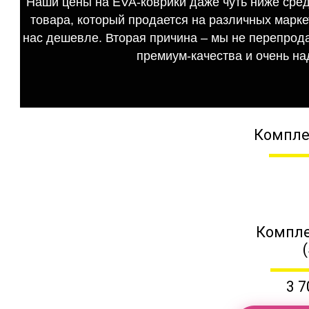
Наши цены на EVA-коврики даже чуть ниже сред
товара, который продается на различных маркет
нас дешевле. Вторая причина – мы не перепрода
премиум-качества и очень на
Компле
Компле
3 7