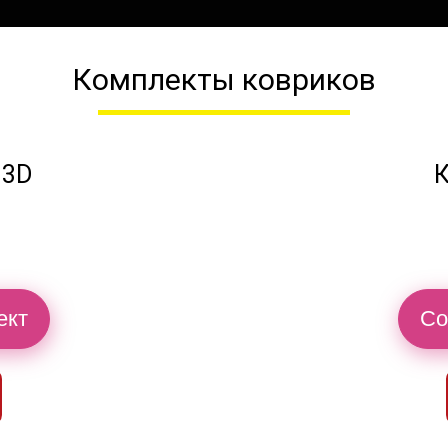
Комплекты ковриков
 3D
К
ект
Со