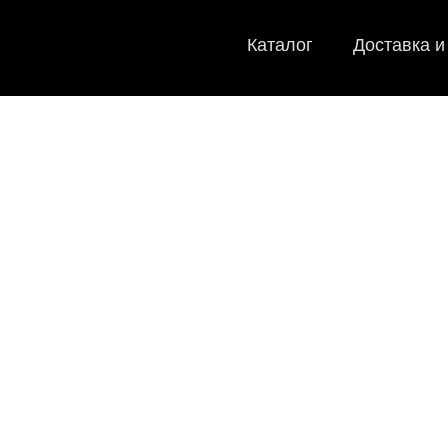
Каталог
Доставка и
EVA-ков
Мы
как в ис