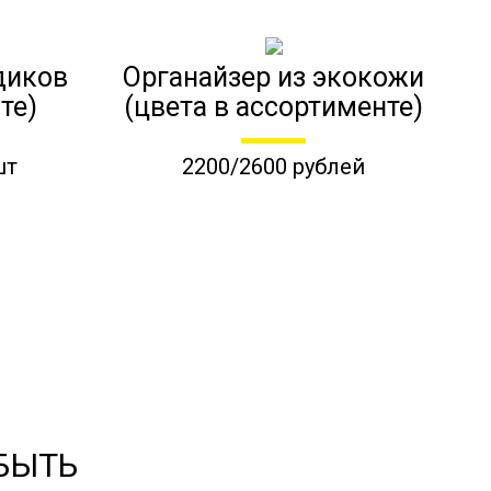
диков
Органайзер из экокожи
те)
(цвета в ассортименте)
шт
2200/2600 рублей
 БЫТЬ