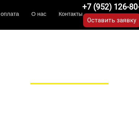
+7 (952) 126-80
 оплата
О нас
Контакты
Оставить заявку
рики для Audi Q6 (1 по
в Рязани
 сами производим НЕУБИВАЕ
EVA-коврики премиум-качеств
полнении с бортиками (3D), так 