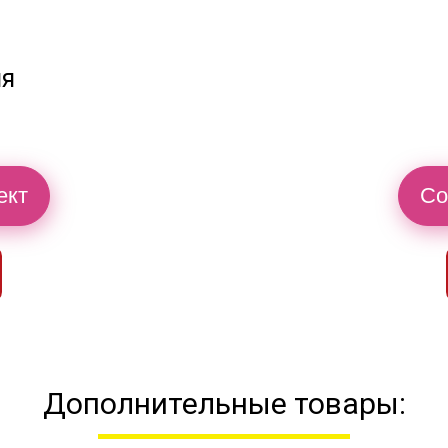
ия
ект
Со
Дополнительные товары: