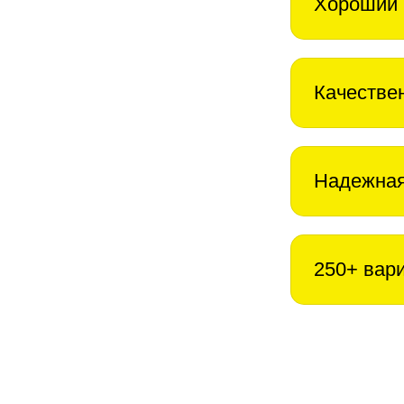
Хороший 
Качестве
Надежная
250+ вар