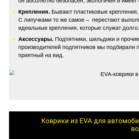
он абсолютно безопасен, экологичен и имее
Крепления.
Бывают пластиковые крепления, 
С липучками то же самое – перестают выполн
идеальные крепления, которые служат долго.
Аксессуары.
Подпятники, шильдики и прочие
производителей подпятников мы подбирали по
приятный на вид.
Коврики из EVA для автомоби
во