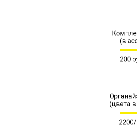
Компле
(в ас
200 р
Органай
(цвета в
2200/