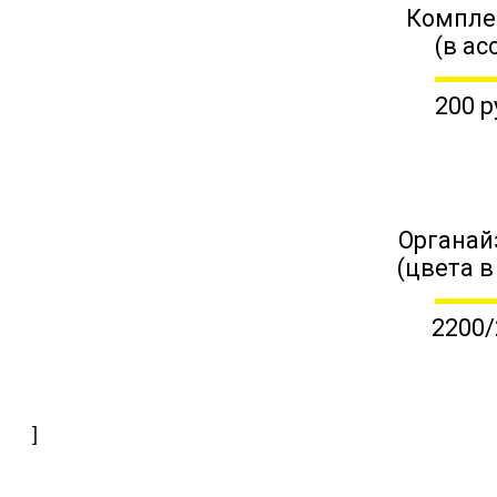
Компле
(в ас
200 р
Органай
(цвета в
2200/
]