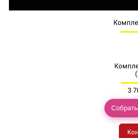
Компле
Компле
3 7
Собрать
Кон