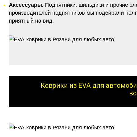
Аксессуары.
Подпятники, шильдики и прочие эл
производителей подпятников мы подбирали полго
приятный на вид.
Коврики из EVA для автомоби
во