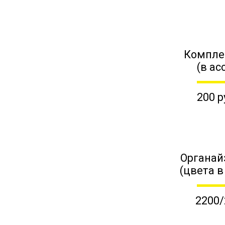
Компле
(в ас
200 р
Органай
(цвета в
2200/