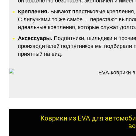
он абсолютно безопасен, экологичен и имее
Крепления.
Бывают пластиковые крепления, 
С липучками то же самое – перестают выполн
идеальные крепления, которые служат долго.
Аксессуары.
Подпятники, шильдики и прочие
производителей подпятников мы подбирали по
приятный на вид.
Коврики из EVA для автомоби
во