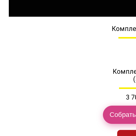
Компле
Компле
3 7
Собрать