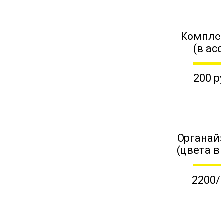
Компле
(в ас
200 р
Органай
(цвета в
2200/